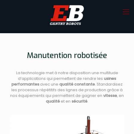
Manutention robotisée
La technologie met à notre disposition une multitude
d’applications qui permettent de rendre les
usines
performantes
avec une
qualité
constante
. Standardisez
les processus répétitifs des lignes de production grâce à
nos équipements qui permettent de gagner en
vitesse
, en
qualité
et en
sécurité
.